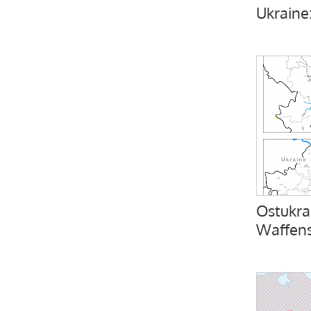
Ukraine
Ostukra
Waffens