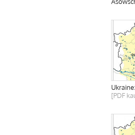
Asowsc
Ukraine
[PDF ka