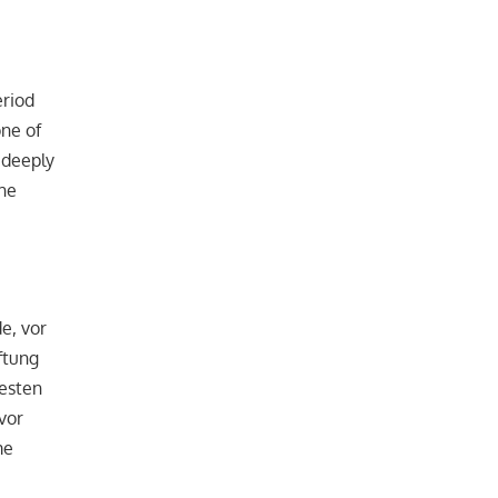
eriod
one of
 deeply
the
e, vor
ftung
testen
vor
me