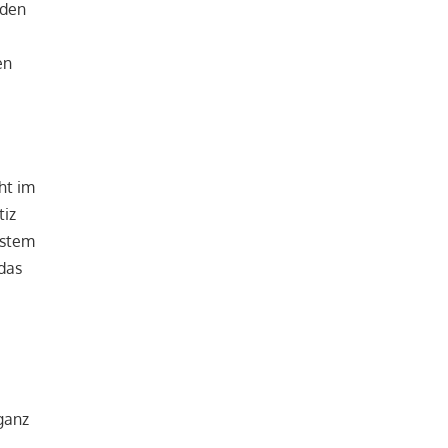
 den
en
ht im
tiz
ystem
 das
 ganz