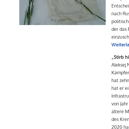
Entsche
nach Rus
politisc
der das 
einzusch
Weiterl
„Stirb hi
Aleksej 
Kämpfer
hat zehn
hat er e
Infrastr
von Jahr
ältere 
des Krem
2020 hab