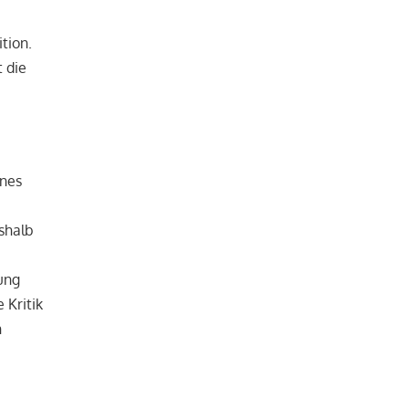
tion.
t die
ines
eshalb
hung
 Kritik
n