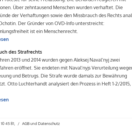
ionen. Über zehntausend Menschen wurden verhaftet. Die
ründe der Verhaftungen sowie den Missbrauch des Rechts anal
 Ochotin. Der Gründer von OVD-Info unterstreicht:
ungsfreiheit ist ein Menschenrecht.
esen
uch des Strafrechts
ahren 2013 und 2014 wurden gegen Aleksej Naval’nyj zwei
fahren eröffnet. Sie endeten mit Naval’nyjs Verurteilung wege
euung und Betrugs. Die Strafe wurde damals zur Bewährung
zt. Otto Luchterhandt analysiert den Prozess in Heft 1-2/2015, 
esen
 10 45 81,
/
AGB
und
Datenschutz