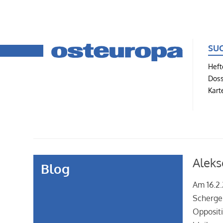
SU
Heft
Doss
Kart
Aleks
Blog
Am 16.2.
Schergen
Oppositi