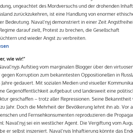
idung, ungeachtet des Mordversuchs und der drohenden Inhaft
sland zurückzukehren, ist eine Handlung von enormer ethisch
her Bedeutung. Naval’nyj demonstriert in einer Zeit Angstfreihei
Regime darauf zielt, Protest zu brechen, die Gesellschaft
üchtern und wieder Angst zu verbreiten.
esen
er, wie wir!“
Navalʼnyjs Aufstieg vom marginalen Blogger über den virtuose
 gegen Korruption zum bekanntesten Oppositionellen in Russ
 Jahre gedauert. Mit sozialen Medien und visueller Kommunika
ine Gegenöffentlichkeit aufgebaut und landesweit eine politis
uktur geschaffen – trotz aller Repressionen. Seine Bekannthei
 zu Jahr. Doch die Mehrheit der Bevölkerung lehnt ihn ab. Vor 
Menschen und Fernsehkonsumenten reproduzieren die Propag
l: Naval’nyj sei ein westlicher Agent. Die Vergiftung vom Aug
e er selbst inszeniert. Naval’nyjs Inhaftierung könnte das End