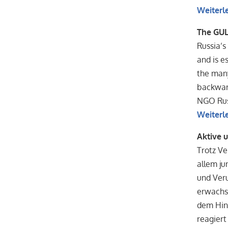
Weiterl
The GULa
Russia’s
and is e
the many
backward
NGO Rus
Weiterl
Aktive 
Trotz V
allem ju
und Veru
erwachse
dem Hin
reagiert