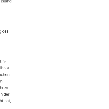
ussland
g des
tin-
 ihn zu
lichen
en
hren.
in der
ht hat,