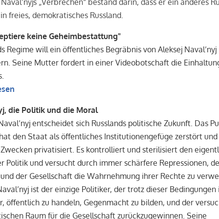
 Naval’nyjs „Verbrechen“ bestand darin, dass er ein anderes R
ein freies, demokratisches Russland.
zeptiere keine Geheimbestattung"
s Regime will ein öffentliches Begräbnis von Aleksej Naval’nyj
rn. Seine Mutter fordert in einer Videobotschaft die Einhaltun
s.
esen
j, die Politik und die Moral
Naval’nyj entscheidet sich Russlands politische Zukunft. Das Pu
at den Staat als öffentliches Institutionengefüge zerstört und
Zwecken privatisiert. Es kontrolliert und sterilisiert den eigent
 Politik und versucht durch immer schärfere Repressionen, d
 und der Gesellschaft die Wahrnehmung ihrer Rechte zu verwe
Naval’nyj ist der einzige Politiker, der trotz dieser Bedingungen 
, öffentlich zu handeln, Gegenmacht zu bilden, und der versuc
tischen Raum für die Gesellschaft zurückzugewinnen. Seine