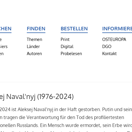
CHEN
FINDEN
BESTELLEN
INFORMIER
e
Themen
Print
OSTEUROPA
iers
Länder
Digital
DGO
en
Autoren
Probelesen
Kontakt
ej Naval'nyj (1976-2024)
2024 ist Aleksej Naval’nyj in der Haft gestorben. Putin und sei
 tragen die Verantwortung für den Tod des profiliertesten
onellen Russlands. Ein Mensch wurde ermordet, sein Erbe wir