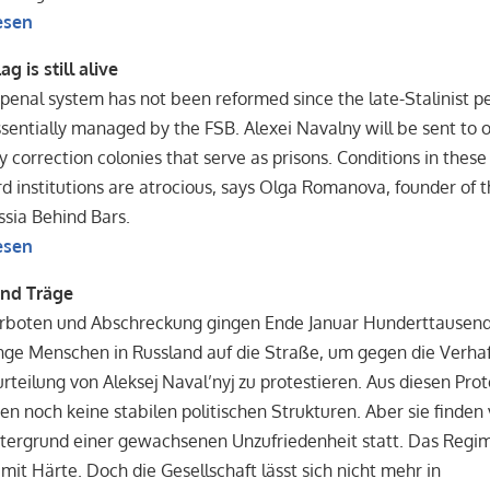
esen
g is still alive
 penal system has not been reformed since the late-Stalinist p
ssentially managed by the FSB. Alexei Navalny will be sent to 
 correction colonies that serve as prisons. Conditions in these
 institutions are atrocious, says Olga Romanova, founder of 
sia Behind Bars.
esen
und Träge
erboten und Abschreckung gingen Ende Januar Hunderttausend
nge Menschen in Russland auf die Straße, um gegen die Verha
rteilung von Aleksej Naval’nyj zu protestieren. Aus diesen Pro
n noch keine stabilen politischen Strukturen. Aber sie finden 
tergrund einer gewachsenen Unzufriedenheit statt. Das Regi
 mit Härte. Doch die Gesellschaft lässt sich nicht mehr in