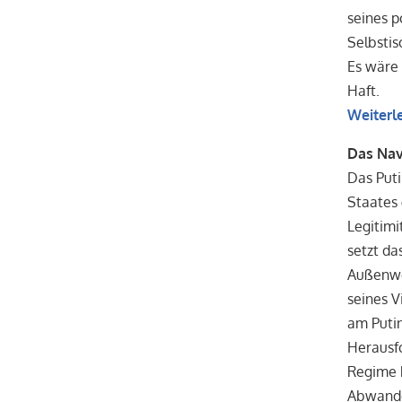
seines p
Selbstis
Es wäre 
Haft.
Weiterl
Das Nav
Das Puti
Staates 
Legitimi
setzt da
Außenwel
seines V
am Putin
Herausfo
Regime h
Abwande