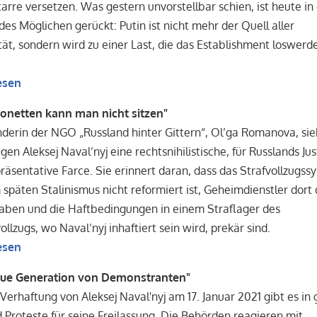
arre versetzen. Was gestern unvorstellbar schien, ist heute in
des Möglichen gerückt: Putin ist nicht mehr der Quell aller
tät, sondern wird zu einer Last, die das Establishment loswerd
esen
jonetten kann man nicht sitzen"
derin der NGO „Russland hinter Gittern“, Ol’ga Romanova, sie
egen Aleksej Naval’nyj eine rechtsnihilistische, für Russlands Jus
räsentative Farce. Sie erinnert daran, dass das Strafvollzugss
 späten Stalinismus nicht reformiert ist, Geheimdienstler dort
aben und die Haftbedingungen in einem Straflager des
llzugs, wo Naval’nyj inhaftiert sein wird, prekär sind.
esen
eue Generation von Demonstranten"
 Verhaftung von Aleksej Naval'nyj am 17. Januar 2021 gibt es in
 Proteste für seine Freilassung. Die Behörden reagieren mit