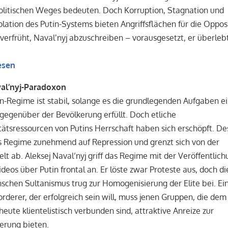
olitischen Weges bedeuten. Doch Korruption, Stagnation und
olation des Putin-Systems bieten Angriffsflächen für die Opposi
verfrüht, Navalʼnyj abzuschreiben – vorausgesetzt, er überleb
esen
al’nyj-Paradoxon
n-Regime ist stabil, solange es die grundlegenden Aufgaben e
gegenüber der Bevölkerung erfüllt. Doch etliche
tätsressourcen von Putins Herrschaft haben sich erschöpft. D
s Regime zunehmend auf Repression und grenzt sich von der
t ab. Aleksej Naval’nyj griff das Regime mit der Veröffentlic
ideos über Putin frontal an. Er löste zwar Proteste aus, doch die
schen Sultanismus trug zur Homogenisierung der Elite bei. Ei
rderer, der erfolgreich sein will, muss jenen Gruppen, die dem
eute klientelistisch verbunden sind, attraktive Anreize zur
rung bieten.