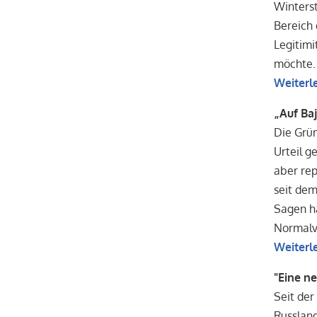
Winterst
Bereich 
Legitimi
möchte.
Weiterl
„Auf Ba
Die Grün
Urteil g
aber rep
seit dem
Sagen h
Normalvo
Weiterl
"Eine n
Seit der
Russland