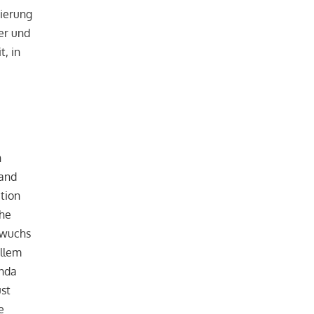
ierung
er und
t, in
n
land
tion
che
t wuchs
allem
anda
ust
e