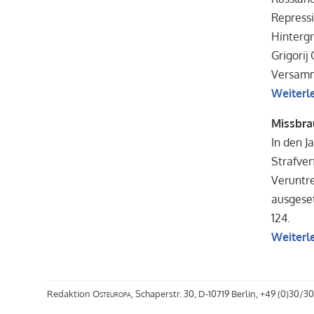
Repress
Hinterg
Grigorij
Versamml
Weiterl
Missbra
In den J
Strafver
Veruntr
ausgeset
124.
Weiterl
Redaktion
Osteuropa
, Schaperstr. 30, D-10719 Berlin, +49 (0)30/30