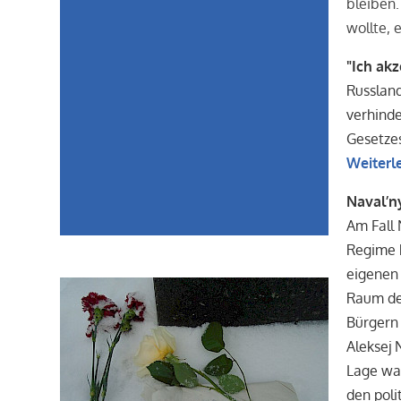
bleiben.
wollte, 
"Ich ak
Russland
verhinde
Gesetze
Weiterl
Naval’ny
Am Fall 
Regime h
eigenen 
Raum der
Bürgern
Aleksej 
Lage war
den poli