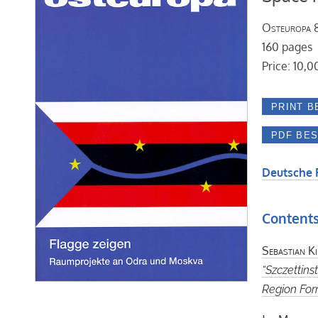
Osteuropa
8
160 pages
Price: 10,0
Deutsche 
Content
Sebastian K
“Szczettin
Region For