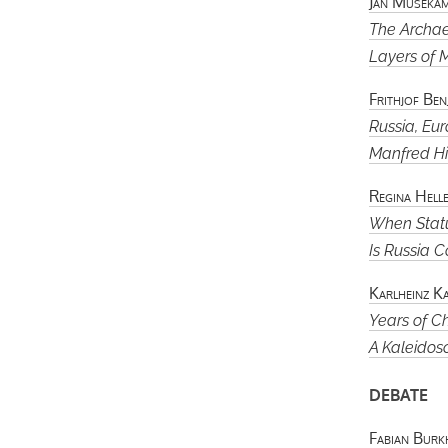
Jan Museka
The Archae
Layers of 
Frithjof Be
Russia, Eu
Manfred Hi
Regina Hell
When Stat
Is Russia 
Karlheinz K
Years of 
A Kaleidosc
DEBATE
Fabian Burk