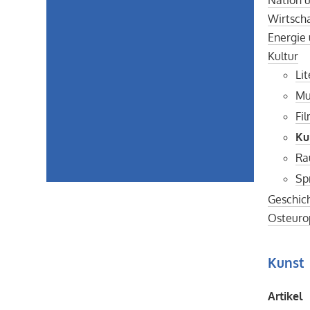
Wirtscha
Energie
Kultur
Li
Mu
Fi
Ku
Ra
Sp
Geschic
Osteurop
Kunst
Artikel