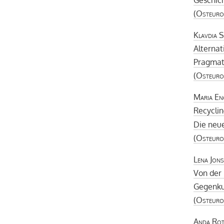
(
Osteuro
Klavdia 
Alternat
Pragmat
(
Osteuro
Maria En
Recyclin
Die neue
(
Osteuro
Lena Jon
Von der 
Gegenku
(
Osteuro
Anda Rot