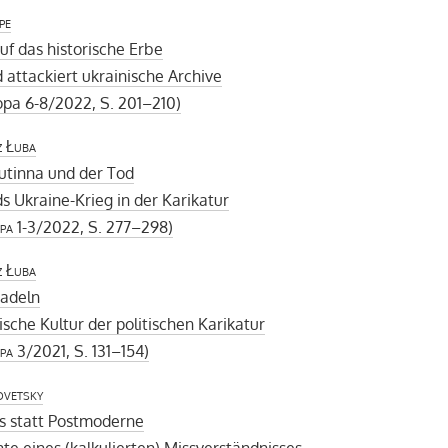
pe
auf das historische Erbe
 attackiert ukrainische Archive
pa 6-8/2022, S. 201–210)
z Łuba
Putinna und der Tod
s Ukraine-Krieg in der Karikatur
pa
1-3/2022, S. 277–298)
z Łuba
Nadeln
ische Kultur der politischen Karikatur
pa
3/2021, S. 131–154)
ovetsky
s statt Postmoderne
te eines (kalkulierten) Missverständnisses