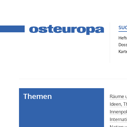
SU
Heft
Doss
Kart
Themen
Räume u
Ideen, T
Innenpol
Interna
Nation u