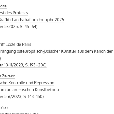
lorin
st des Protests
 Graffiti-Landschaft im Frühjahr 2025
pa
5/2025, S. 45–64)
iff École de Paris
drängung osteuropäisch-jüdischer Künstler aus dem Kanon der
e
pa
10-11/2023, S. 193–206)
r Zimenko
sche Kontrolle und Repression
 im belarussischen Kunstbetrieb
pa
5-6/2023, S. 143–150)
d’jor