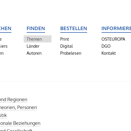
CHEN
FINDEN
BESTELLEN
INFORMIER
e
Themen
Print
OSTEUROPA
iers
Länder
Digital
DGO
en
Autoren
Probelesen
Kontakt
nd Regionen
heorien, Personen
itik
tionale Beziehungen
nd Gesellschaft