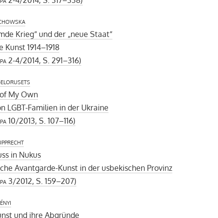
uchowska
mde Krieg“ und der „neue Staat“
e Kunst 1914–1918
pa
2-4/2014, S. 291–316)
Belorusets
of My Own
on LGBT-Familien in der Ukraine
pa
10/2013, S. 107–116)
upprecht
ss in Nukus
che Avantgarde-Kunst in der usbekischen Provinz
pa
3/2012, S. 159–207)
ényi
unst und ihre Abgründe