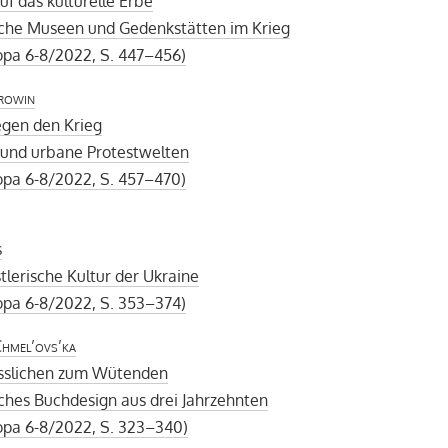
auf das kulturelle Erbe
sche Museen und Gedenkstätten im Krieg
opa 6-8/2022, S. 447–456)
rowin
egen den Krieg
 und urbane Protestwelten
opa 6-8/2022, S. 457–470)
s
tlerische Kultur der Ukraine
opa 6-8/2022, S. 353–374)
hmel’ovs’ka
slichen zum Wütenden
ches Buchdesign aus drei Jahrzehnten
opa 6-8/2022, S. 323–340)