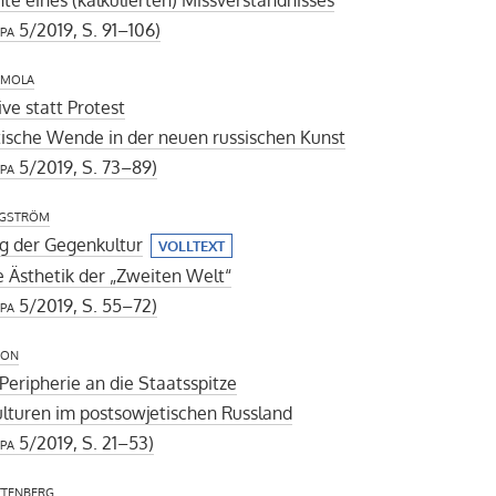
pa
5/2019, S. 91–106)
Smola
ive statt Protest
ische Wende in der neuen russischen Kunst
pa
5/2019, S. 73–89)
gström
g der Gegenkultur
VOLLTEXT
 Ästhetik der „Zweiten Welt“
pa
5/2019, S. 55–72)
son
Peripherie an die Staatsspitze
lturen im postsowjetischen Russland
pa
5/2019, S. 21–53)
tenberg