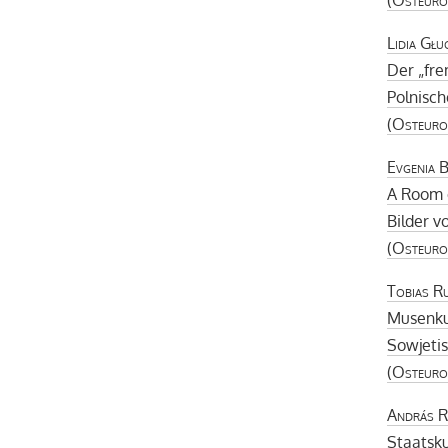
Lidia Gł
Der „fre
Polnisch
(
Osteuro
Evgenia 
A Room 
Bilder v
(
Osteuro
Tobias R
Musenku
Sowjetis
(
Osteuro
András R
Staatsk