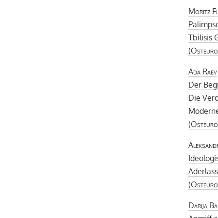
Moritz F
Palimpse
Tbilisis
(
Osteuro
Ada Raev
Der Begr
Die Ver
Modern
(
Osteuro
Aleksand
Ideologi
Aderlass
(
Osteuro
Darija Ba