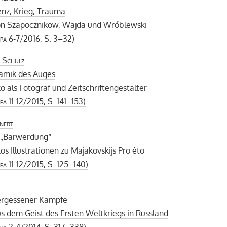
nz, Krieg, Trauma
on Szapocznikow, Wajda und Wróblewski
pa
6-7/2016, S. 3–32)
 Schulz
amik des Auges
 als Fotograf und Zeitschriftengestalter
pa
11-12/2015, S. 141–153)
nert
r „Bärwerdung“
s Illustrationen zu Majakovskijs Pro ėto
pa
11-12/2015, S. 125–140)
vergessener Kämpfe
s dem Geist des Ersten Weltkriegs in Russland
pa
2-4/2014, S. 317–338)