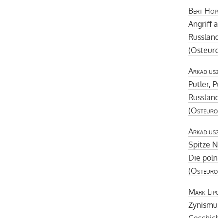
Bert Hop
Angriff 
Russland
(Osteuro
Arkadius
Putler, 
Russland
(
Osteuro
Arkadius
Spitze 
Die poln
(
Osteuro
Mark Lip
Zynismu
Geschich