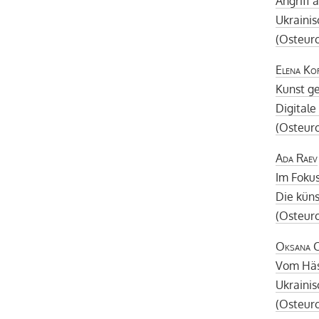
Angriff 
Ukraini
(Osteur
Elena Ko
Kunst g
Digitale
(Osteur
Ada Raev
Im Foku
Die küns
(Osteur
Oksana C
Vom Häs
Ukrainis
(Osteur