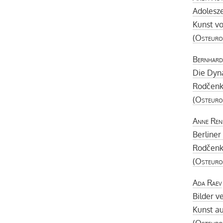
Adolesze
Kunst v
(
Osteuro
Bernhard
Die Dyn
Rodčenko
(
Osteuro
Anne Ren
Berline
Rodčenko
(
Osteuro
Ada Raev
Bilder 
Kunst au
(
Osteuro