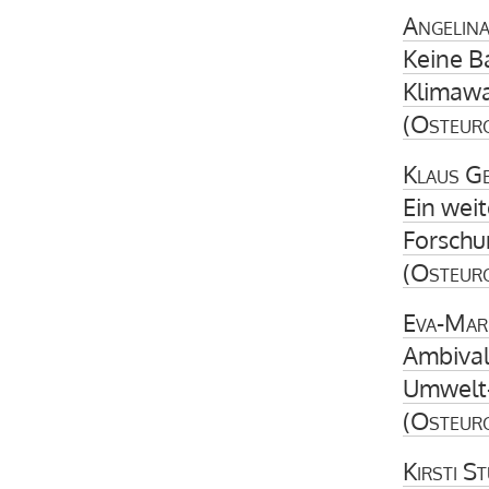
Angelin
Keine B
Klimawa
(
Osteur
Klaus G
Ein weit
Forschu
(
Osteur
Eva-Mari
Ambival
Umwelt-
(
Osteur
Kirsti S