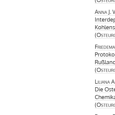
Anna J. 
Interde
Kohlens
(
Osteur
Friedem
Protokol
Rußland
(
Osteur
Liliana
Die Ost
Chemika
(
Osteur