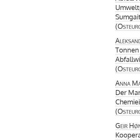
Umweltp
Sumgai
(
Osteur
Aleksan
Tonnen 
Abfallwi
(
Osteur
Anna Ma
Der Mar
Chemiei
(
Osteur
Geir Hø
Koopera