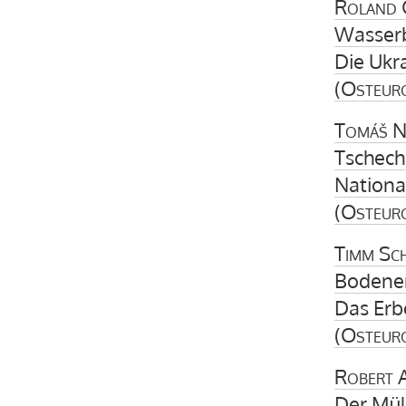
Roland 
Wasser
Die Ukr
(
Osteur
Tomáš Ni
Tschech
Nationa
(
Osteur
Timm Sc
Bodener
Das Erb
(
Osteur
Robert 
Der Mül