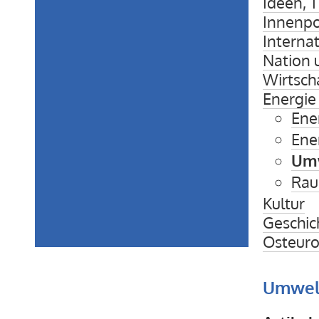
Ideen, 
Innenpol
Interna
Nation 
Wirtsch
Energie
Ener
Ene
Umw
Rau
Kultur
Geschic
Osteuro
Umwelt