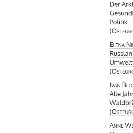
Der Ark
Gesundh
Politik
(
Osteur
Elena Ni
Russlan
Umweltv
(
Osteur
Ivan Bl
Alle Jah
Waldbrä
(
Osteur
Anne We