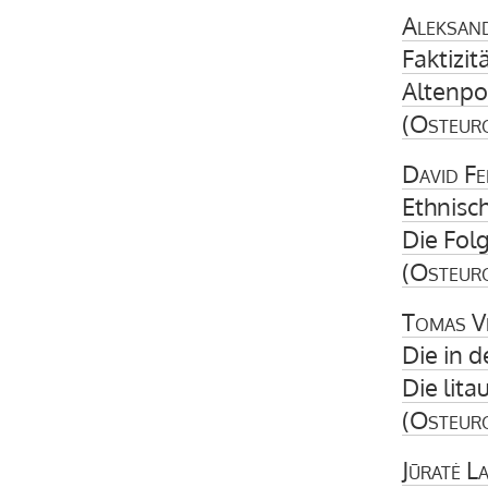
Aleksan
Faktizi
Altenpo
(
Osteur
David Fe
Ethnisc
Die Folg
(
Osteur
Tomas V
Die in 
Die lit
(
Osteur
Jūratė L