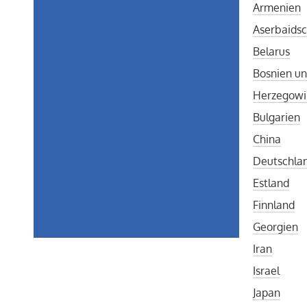
Armenien
Aserbaids
Belarus
Bosnien u
Herzegowi
Bulgarien
China
Deutschla
Estland
Finnland
Georgien
Iran
Israel
Japan