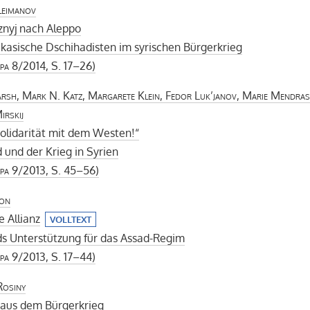
leimanov
znyj nach Aleppo
kasische Dschihadisten im syrischen Bürgerkrieg
pa
8/2014, S. 17–26)
rsh, Mark N. Katz, Margarete Klein, Fedor Luk’janov, Marie Mendras
irskij
olidarität mit dem Westen!“
 und der Krieg in Syrien
pa
9/2013, S. 45–56)
son
e Allianz
VOLLTEXT
ds Unterstützung für das Assad-Regim
pa
9/2013, S. 17–44)
Rosiny
aus dem Bürgerkrieg