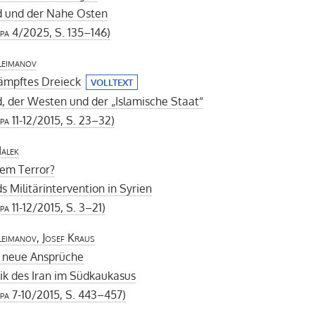
d und der Nahe Osten
pa
4/2025, S. 135–146)
leimanov
ämpftes Dreieck
VOLLTEXT
, der Westen und der „Islamische Staat“
pa
11-12/2015, S. 23–32)
alek
em Terror?
s Militärintervention in Syrien
pa
11-12/2015, S. 3–21)
leimanov, Josef Kraus
d neue Ansprüche
tik des Iran im Südkaukasus
pa
7-10/2015, S. 443–457)