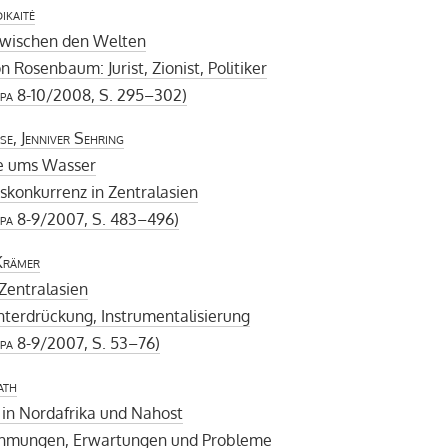
ikaitė
 zwischen den Welten
 Rosenbaum: Jurist, Zionist, Politiker
pa
8-10/2008, S. 295–302)
se, Jenniver Sehring
te ums Wasser
skonkurrenz in Zentralasien
pa
8-9/2007, S. 483–496)
Krämer
 Zentralasien
nterdrückung, Instrumentalisierung
pa
8-9/2007, S. 53–76)
ath
 in Nordafrika und Nahost
mungen, Erwartungen und Probleme