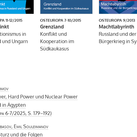
PA
11-12/2015
OSTEUROPA
7-10/2015
OSTEUROPA
9/2013
inkt
Grenzland
Machtlabyrinth
tionismus in
Konflikt und
Russland und der
d und Ungarn
Kooperation im
Bürgerkrieg in Sy
Südkaukasus
imov
wer, Hard Power und Nuclear Power
d in Ägypten
pa
6-7/2025, S. 179–192)
basov, Emil Souleimanov
turz und die Folgen