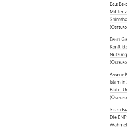
Eglė Bend
Mittler
Shimshon
(
Osteuro
Ernst Gie
Konflik
Nutzung
(
Osteuro
Annette 
Islam in
Blüte, U
(
Osteuro
Sigrid Fa
Die ENP
Wahrneh