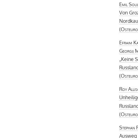
Emil Sou
Von Gro
Nordkau
(
Osteuro
Efraim Ka
Georgij M
„Keine S
Russland
(
Osteuro
Roy Alli
Unheilig
Russlan
(
Osteuro
Stephan 
Ausweg 