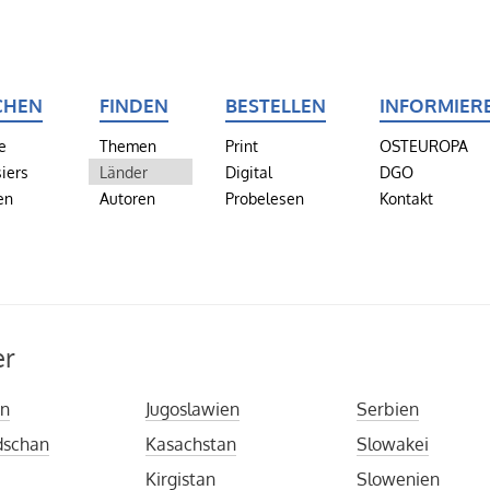
CHEN
FINDEN
BESTELLEN
INFORMIER
e
Themen
Print
OSTEUROPA
iers
Länder
Digital
DGO
en
Autoren
Probelesen
Kontakt
er
en
Jugoslawien
Serbien
dschan
Kasachstan
Slowakei
Kirgistan
Slowenien