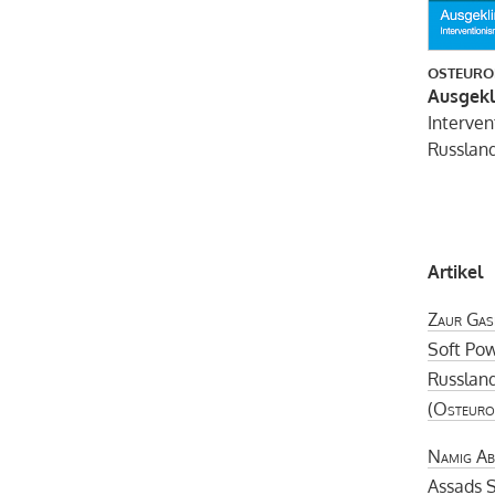
OSTEURO
Ausgekl
Interven
Russlan
Artikel
Zaur Gas
Soft Po
Russlan
(
Osteuro
Namig Ab
Assads S