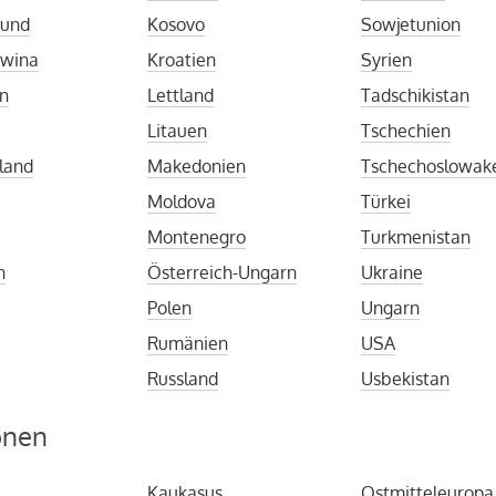
 und
Kosovo
Sowjetunion
owina
Kroatien
Syrien
en
Lettland
Tadschikistan
Litauen
Tschechien
land
Makedonien
Tschechoslowak
Moldova
Türkei
d
Montenegro
Turkmenistan
n
Österreich-Ungarn
Ukraine
Polen
Ungarn
Rumänien
USA
Russland
Usbekistan
onen
Kaukasus
Ostmitteleuropa