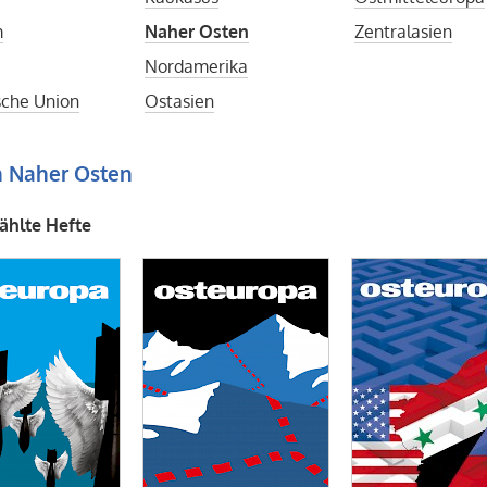
m
Naher Osten
Zentralasien
Nordamerika
sche Union
Ostasien
n Naher Osten
hlte Hefte