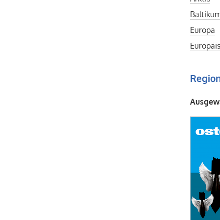
Baltiku
Europa
Europäi
Regio
Ausgewä