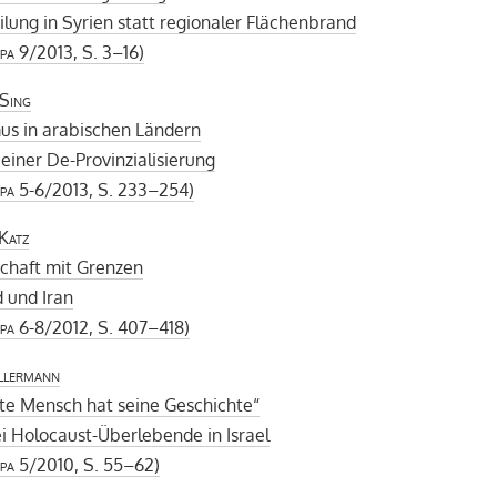
lung in Syrien statt regionaler Flächenbrand
pa
9/2013, S. 3–16)
Sing
us in arabischen Ländern
einer De-Provinzialisierung
pa
5-6/2013, S. 233–254)
Katz
chaft mit Grenzen
 und Iran
pa
6-8/2012, S. 407–418)
llermann
lte Mensch hat seine Geschichte“
i Holocaust-Überlebende in Israel
pa
5/2010, S. 55–62)