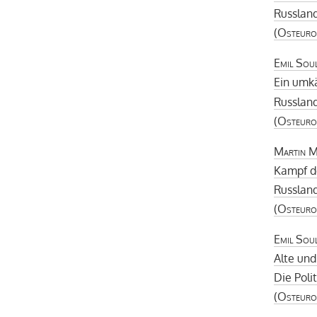
Russlan
(
Osteuro
Emil Sou
Ein umk
Russland
(
Osteuro
Martin M
Kampf d
Russland
(
Osteuro
Emil Sou
Alte un
Die Poli
(
Osteuro