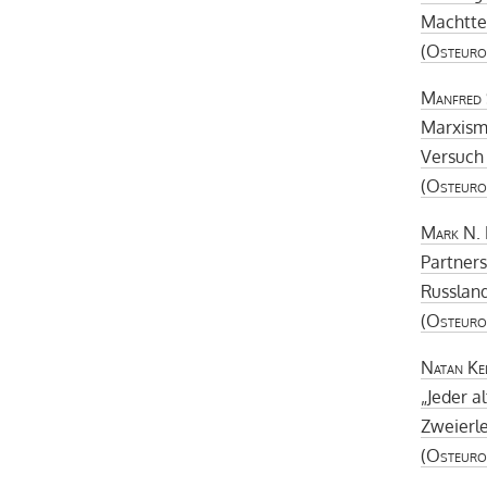
Machttei
(
Osteuro
Manfred 
Marxism
Versuch 
(
Osteuro
Mark N. 
Partners
Russland
(
Osteuro
Natan Ke
„Jeder a
Zweierle
(
Osteuro