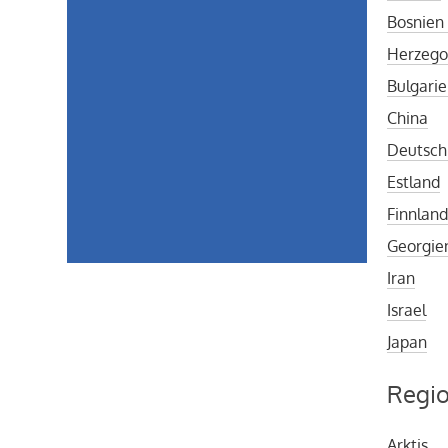
Bosnien
Herzeg
Bulgari
China
Deutsch
Estland
Finnlan
Georgie
Iran
Israel
Japan
Regi
Arktis