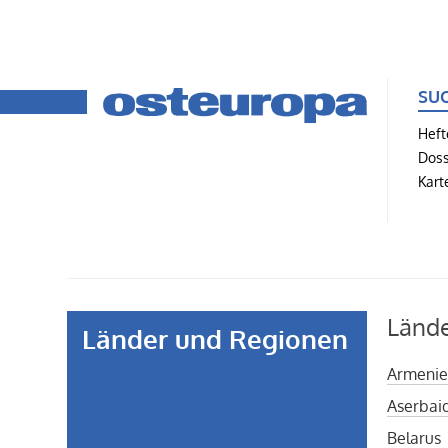
SU
Heft
Doss
Kart
Länd
Länder und Regionen
Armeni
Aserbai
Belarus