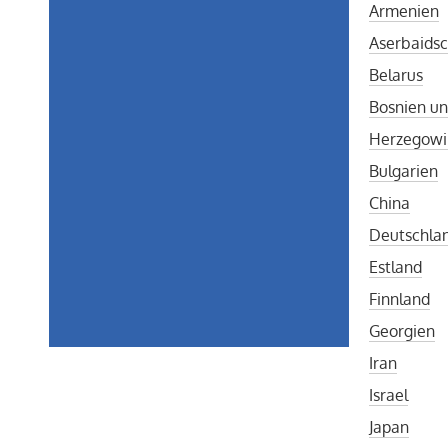
Armenien
Aserbaids
Belarus
Bosnien u
Herzegowi
Bulgarien
China
Deutschla
Estland
Finnland
Georgien
Iran
Israel
Japan