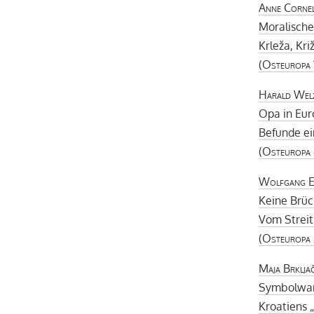
Anne Cornel
Moralisch
Krleža, Kri
(
Osteuropa
Harald Welz
Opa in Eu
Befunde ei
(
Osteuropa
Wolfgang E
Keine Brüc
Vom Streit
(
Osteuropa
Maja Brklja
Symbolwan
Kroatiens 